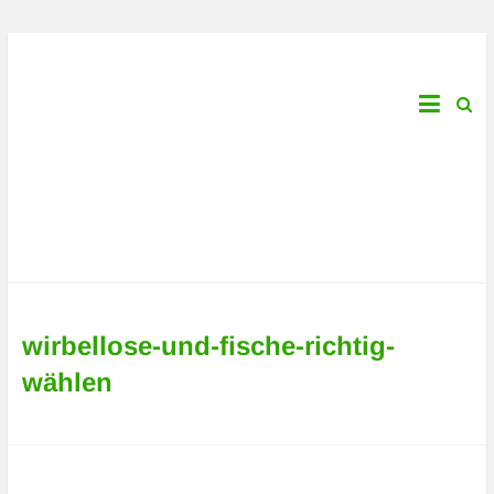
İçeriğe
geç
Aquarium-
Fish-
Plants.com
Çevrimiçi
balık
tutma
rehberiniz!
wirbellose-und-fische-richtig-
wählen