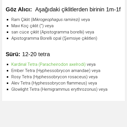
Göz Alıcı:
Aşağıdaki çiklitlerden birinin 1m-1f
Ram Çiklit (
Mikrogeophagus ramirezi
)
veya
Mavi Koç çiklit (") veya
sarı cüce çiklit (Apistogramma borellii) veya
Apistogramma Borelli opal (Şemsiye çiklitleri)
Sürü:
12-20 tetra
Kardinal Tetra (Paracheirodon axelrodi)
veya
Ember Tetra (Hyphessobrycon amandae) veya
Rosy Tetra (Hyphessobrycon rosaceus) veya
Alev Tetra (Hyphessobrycon flammeus) veya
Glowlight Tetra (Hemigrammus erythrozonus) veya