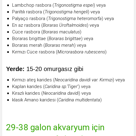
Lambchop rasbora (
Trigonostigma espei
) veya
Parıltılı rasbora (
Trigonostigma hengeli
) veya
Palyaço rasbora (
Trigonostigma heteromorfa
) veya
En az rasbora (
Boraras Üroftalmoides
) veya
Cüce rasbora (
Boraras maculatus
)
Boraras brigittae (
Boraras brigittae
) veya
Boraras merah (
Boraras merah
) veya
Kırmızı Cüce rasbora (
Microrasbora rubescens
)
Yerde:
15-20 omurgasız gibi
Kırmızı ateş karides (
Neocaridina davidi var. Kırmızı
) veya
Kaplan karides (
Caridina sp.'Tiger
') veya
Kirazlı karides (
Neocaridina davidi
) veya
klasik Amano karidesi (
Caridina multidentata
)
29-38 galon akvaryum için