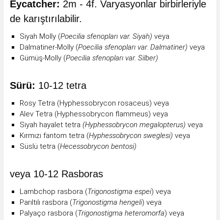
Eycatcher:
2m - 4f. Varyasyonlar birbirleriyle
de karıştırılabilir.
Siyah Molly (
Poecilia sfenopları var. Siyah)
veya
Dalmatiner-Molly (
Poecilia sfenopları var. Dalmatiner)
veya
Gümüş-Molly (
Poecilia sfenopları var. Silber)
Sürü:
10-12 tetra
Rosy Tetra (Hyphessobrycon rosaceus) veya
Alev Tetra (Hyphessobrycon flammeus) veya
Siyah hayalet tetra
(Hyphessobrycon megalopterus)
veya
Kırmızı fantom tetra (
Hyphessobrycon sweglesi)
veya
Süslü tetra (
Hecessobrycon bentosi)
veya 10-12 Rasboras
Lambchop rasbora (
Trigonostigma espei
) veya
Parıltılı rasbora (
Trigonostigma hengeli
) veya
Palyaço rasbora (
Trigonostigma heteromorfa
) veya