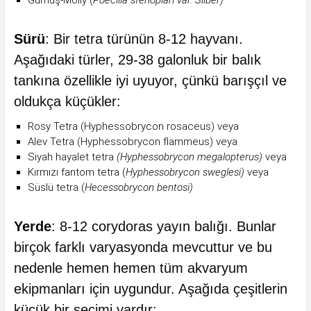
Sürü
: Bir tetra türünün 8-12 hayvanı.
Aşağıdaki türler, 29-38 galonluk bir balık
tankına özellikle iyi uyuyor, çünkü barışçıl ve
oldukça küçükler:
Rosy Tetra (Hyphessobrycon rosaceus) veya
Alev Tetra (Hyphessobrycon flammeus) veya
Siyah hayalet tetra
(Hyphessobrycon megalopterus)
veya
Kırmızı fantom tetra (
Hyphessobrycon sweglesi)
veya
Süslü tetra (
Hecessobrycon bentosi)
Yerde
: 8-12 corydoras yayın balığı. Bunlar
birçok farklı varyasyonda mevcuttur ve bu
nedenle hemen hemen tüm akvaryum
ekipmanları için uygundur. Aşağıda çeşitlerin
küçük bir seçimi vardır: