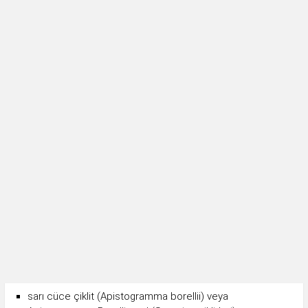
sarı cüce çiklit (Apistogramma borellii) veya