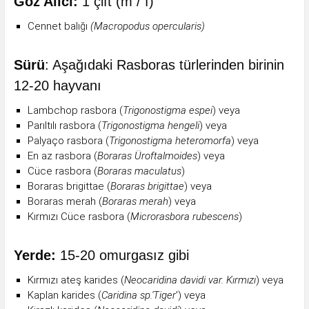
Göz Alıcı:
1 çift (m / f)
Cennet balığı
(Macropodus opercularis)
Sürü
: Aşağıdaki Rasboras türlerinden birinin
12-20 hayvanı
Lambchop rasbora (
Trigonostigma espei
) veya
Parıltılı rasbora (
Trigonostigma hengeli
) veya
Palyaço rasbora (
Trigonostigma heteromorfa
) veya
En az rasbora (
Boraras Üroftalmoides
) veya
Cüce rasbora (
Boraras maculatus
)
Boraras brigittae (
Boraras brigittae
) veya
Boraras merah (
Boraras merah
) veya
Kırmızı Cüce rasbora (
Microrasbora rubescens
)
Yerde:
15-20 omurgasız gibi
Kırmızı ateş karides (
Neocaridina davidi var. Kırmızı
) veya
Kaplan karides (
Caridina sp.'Tiger
') veya