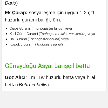
Dario
)
Ek Çorap:
sosyalleşme için uygun 1-2 çift
huzurlu gurami balığı, örn.
Cüce Gurami (Trichogaster lalius) veya
Kızıl Cüce Gurami (
Trichogaster lalius var. kırmızı)
veya
Bal Gurami (
Trichogaster chuna
) veya
Köpüklü gurami (
Trichopsis pumila)
Güneydoğu Asya: barışçıl betta
Göz Alıcı
: 1m -1w huzurlu betta veya hilal
betta (
Betta imbellis
)