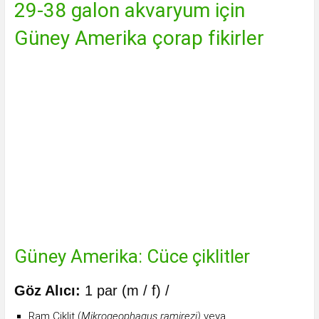
29-38 galon akvaryum için
Güney Amerika çorap fikirler
Güney Amerika: Cüce çiklitler
Göz Alıcı:
1 par (m / f) /
Ram Çiklit (
Mikrogeophagus ramirezi
)
veya