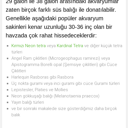
29 galon ile 38 galon arasındaki akvaryumlar
zaten birçok farklı süs balığı ile donatılabilir.
Genellikle aşağıdaki popüler akvaryum
sakinleri kenar uzunluğu 30-36 inç olan bir
havzada çok rahat hissedeceklerdir:
Kırmızı Neon tetra
veya
Kardinal Tetra
ve diğer küçük tetra
türleri
Angel Ram çiklitleri (Microgeophagus ramirezi) veya
Apistogramma Borelli opal (Şemsiye çiklitleri) gibi Cüce
Çiklitleri
Harlequin Rasboras gibi Rasbora
Üç nokta gurami veya inci gurami gibi cüce Gurami türleri
Lepistesler, Platies ve Mollies
Neon gökkuşağı balığı (Melanotaenia praecox)
Yayın balığı türleri
ve bir sonraki makalede size gösterdiğimiz daha birçok
balık