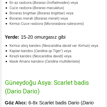
En az rasbora (
Boraras Üroftalmoides
) veya
Cüce rasbora (
Boraras maculatus
)
Boraras brigittae (
Boraras brigittae
) veya
Boraras merah (
Boraras merah
) veya
Kırmızı Cüce rasbora (
Microrasbora rubescens
)
Yerde:
15-20 omurgasız gibi
Kırmızı ateş karides (
Neocaridina davidi var. Kırmızı
) veya
Kaplan karides (
Caridina sp.'Tiger
') veya
Kirazlı karides (
Neocaridina davidi
) veya
klasik Amano karidesi (
Caridina multidentata
)
Güneydoğu Asya: Scarlet badis
(Dario Dario)
Göz Alıcı:
6-8x Scarlet badis Dario (
Dario