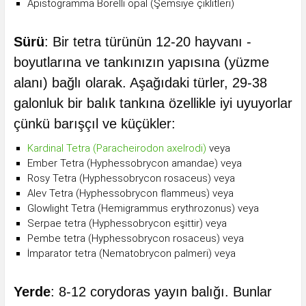
Apistogramma Borelli opal (Şemsiye çiklitleri)
Sürü
: Bir tetra türünün 12-20 hayvanı -
boyutlarına ve tankınızın yapısına (yüzme
alanı) bağlı olarak. Aşağıdaki türler, 29-38
galonluk bir balık tankına özellikle iyi uyuyorlar
çünkü barışçıl ve küçükler:
Kardinal Tetra (Paracheirodon axelrodi)
veya
Ember Tetra (Hyphessobrycon amandae) veya
Rosy Tetra (Hyphessobrycon rosaceus) veya
Alev Tetra (Hyphessobrycon flammeus) veya
Glowlight Tetra (Hemigrammus erythrozonus) veya
Serpae tetra (Hyphessobrycon eşittir) veya
Pembe tetra (Hyphessobrycon rosaceus) veya
İmparator tetra (Nematobrycon palmeri) veya
Yerde
: 8-12 corydoras yayın balığı. Bunlar