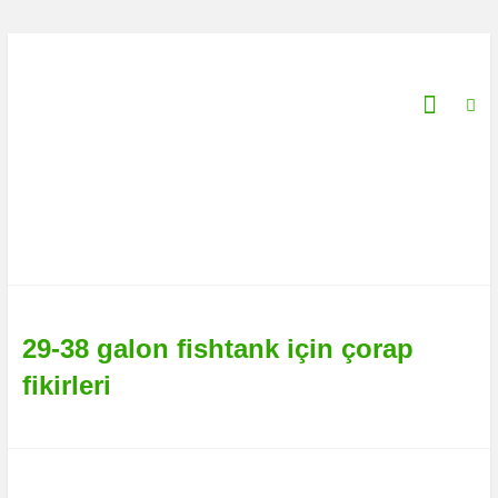
İçeriğe
geç
Aquarium-
Fish-
Plants.com
Çevrimiçi
balık
tutma
rehberiniz!
29-38 galon fishtank için çorap
fikirleri