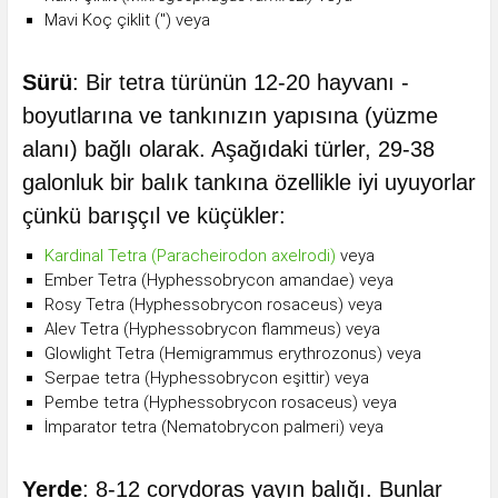
Mavi Koç çiklit (") veya
Sürü
: Bir tetra türünün 12-20 hayvanı -
boyutlarına ve tankınızın yapısına (yüzme
alanı) bağlı olarak. Aşağıdaki türler, 29-38
galonluk bir balık tankına özellikle iyi uyuyorlar
çünkü barışçıl ve küçükler:
Kardinal Tetra (Paracheirodon axelrodi)
veya
Ember Tetra (Hyphessobrycon amandae) veya
Rosy Tetra (Hyphessobrycon rosaceus) veya
Alev Tetra (Hyphessobrycon flammeus) veya
Glowlight Tetra (Hemigrammus erythrozonus) veya
Serpae tetra (Hyphessobrycon eşittir) veya
Pembe tetra (Hyphessobrycon rosaceus) veya
İmparator tetra (Nematobrycon palmeri) veya
Yerde
: 8-12 corydoras yayın balığı. Bunlar