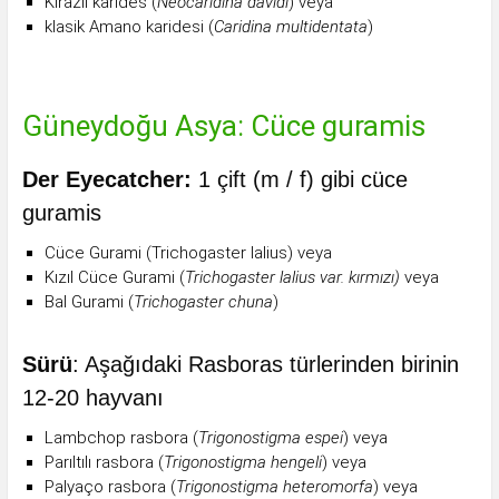
Kirazlı karides (
Neocaridina davidi
) veya
klasik Amano karidesi (
Caridina multidentata
)
Güneydoğu Asya: Cüce guramis
Der Eyecatcher:
1 çift (m / f) gibi cüce
guramis
Cüce Gurami (Trichogaster lalius) veya
Kızıl Cüce Gurami (
Trichogaster lalius var. kırmızı)
veya
Bal Gurami (
Trichogaster chuna
)
Sürü
: Aşağıdaki Rasboras türlerinden birinin
12-20 hayvanı
Lambchop rasbora (
Trigonostigma espei
) veya
Parıltılı rasbora (
Trigonostigma hengeli
) veya
Palyaço rasbora (
Trigonostigma heteromorfa
) veya