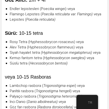
Göz Alıcı:
2m + 4f
Endler lepistesleri (Poecilia wingei) veya
Flamingo Lepistes (
Poecilia reticulata var. Flamingo)
veya
Lepistes (
Poecilia reticulata)
Sürü:
10-15 tetra
Rosy Tetra (Hyphessobrycon rosaceus) veya
Alev Tetra (Hyphessobrycon flammeus) veya
Siyah hayalet tetra
(Hyphessobrycon megalopterus)
veya
Kırmızı fantom tetra (
Hyphessobrycon sweglesi)
veya
Süslü tetra (
Hecessobrycon bentosi)
veya 10-15 Rasboras
Lambchop rasbora (
Trigonostigma espei
) veya
Parıltılı rasbora (
Trigonostigma hengeli
) veya
Palyaço rasbora (
Trigonostigma heteromorfa
) veya
İnci Danio (
Danio albolineatus) veya
TR
Göz farı rasbora (
Rasbora dorsiocellata) veya