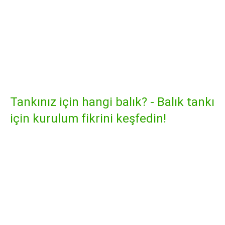
King Tiger Loricariid yayın balığı
(L333) akvaryumda tutulur - bu
şekilde çalışır
Tankınız için hangi balık? - Balık tankı
için kurulum fikrini keşfedin!