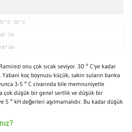
25 ° C - 30 ° C
5,0 - 7,0
2-8 ° GH
Ramirezi onu çok sıcak seviyor. 30 ° C'ye kadar
ır. Yabani koç boynuzu küçük, sakin suların banka
unca 3-5 ° C civarında bile memnuniyetle
da çok düşük bir genel sertlik ve düşük bir
 ve 5 ° kH değerleri aşılmamalıdır. Bu kadar düşük
ınız?