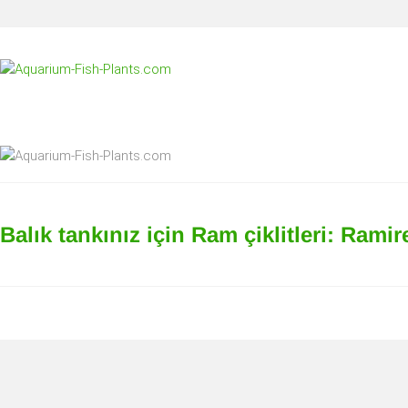
İçeriğe
geç
Aquarium-
Fish-
Plants.com
Çevrimiçi
balık
tutma
Balık tankınız için Ram çiklitleri: Rami
rehberiniz!