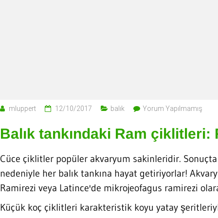
mluppert
12/10/2017
balık
Yorum Yapılmamış
Balık tankındaki Ram çiklitleri:
Cüce çiklitler popüler akvaryum sakinleridir. Sonuçta
nedeniyle her balık tankına hayat getiriyorlar! Akvary
Ramirezi veya Latince'de mikrojeofagus ramirezi olara
Küçük koç çiklitleri karakteristik koyu yatay şeritler