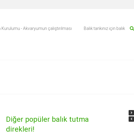
 Kurulumu - Akvaryumun çalıştırılması
Balık tankınız için balık
Diğer popüler balık tutma
direkleri!