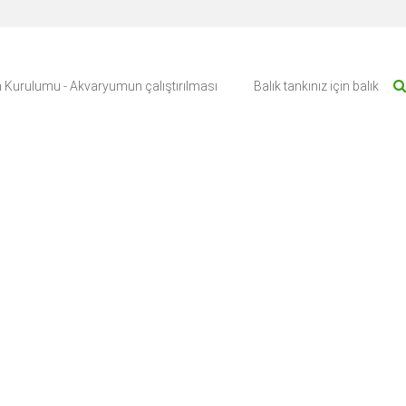
 Kurulumu - Akvaryumun çalıştırılması
Balık tankınız için balık