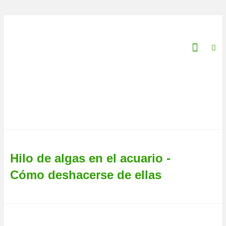
saltar
al
Aquarium-
contenido
Fish-
Plants.com
¡Tu
guía
de
pesca
en
línea!
Hilo de algas en el acuario -
Cómo deshacerse de ellas