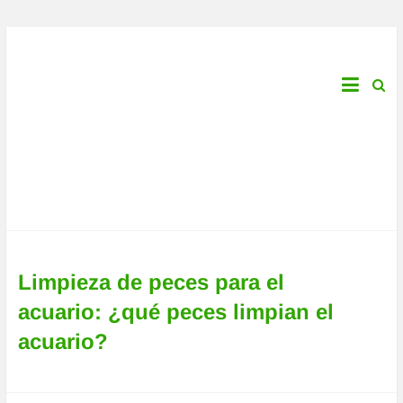
saltar
al
Aquarium-
contenido
Fish-
Plants.com
¡Tu
guía
de
pesca
en
línea!
Limpieza de peces para el
acuario: ¿qué peces limpian el
acuario?