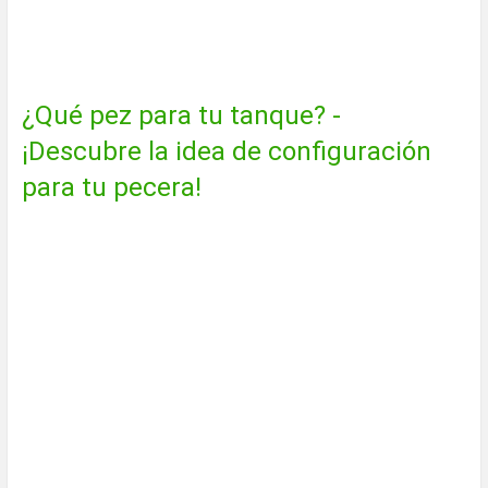
Loricariid (L333) en el acuario: así
es como funciona
¿Qué pez para tu tanque? -
¡Descubre la idea de configuración
para tu pecera!