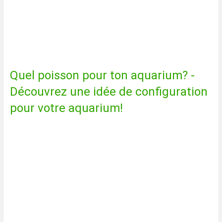
Garder le poisson-chat Loricariid
King Tiger (L333) dans l'aquarium
- voici comment cela fonctionne
Quel poisson pour ton aquarium? -
Découvrez une idée de configuration
pour votre aquarium!