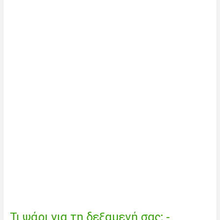
Κρατώντας το Moss Barb στο
Ενυδρείο - Έτσι λειτουργεί
Κρατώντας το γατόψαρο King
Tiger Loricariid (L333) στο
ενυδρείο - έτσι λειτουργεί
Τι ψάρι για τη δεξαμενή σας; -